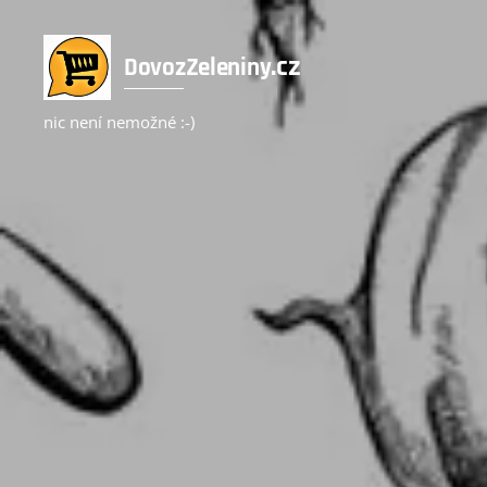
.cz
DovozZeleniny
nic není nemožné :-)