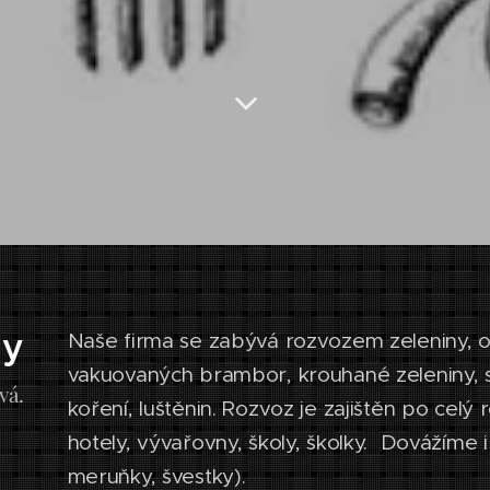
ny
Naše firma se zabývá rozvozem zeleniny, o
vakuovaných brambor, krouhané zeleniny, s
vá.
koření, luštěnin. Rozvoz je zajištěn po celý
hotely, vývařovny, školy, školky. Dovážíme i
meruňky, švestky).